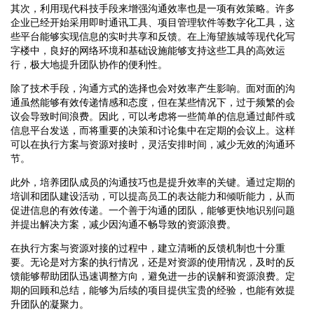
其次，利用现代科技手段来增强沟通效率也是一项有效策略。许多
企业已经开始采用即时通讯工具、项目管理软件等数字化工具，这
些平台能够实现信息的实时共享和反馈。在上海望族城等现代化写
字楼中，良好的网络环境和基础设施能够支持这些工具的高效运
行，极大地提升团队协作的便利性。
除了技术手段，沟通方式的选择也会对效率产生影响。面对面的沟
通虽然能够有效传递情感和态度，但在某些情况下，过于频繁的会
议会导致时间浪费。因此，可以考虑将一些简单的信息通过邮件或
信息平台发送，而将重要的决策和讨论集中在定期的会议上。这样
可以在执行方案与资源对接时，灵活安排时间，减少无效的沟通环
节。
此外，培养团队成员的沟通技巧也是提升效率的关键。通过定期的
培训和团队建设活动，可以提高员工的表达能力和倾听能力，从而
促进信息的有效传递。一个善于沟通的团队，能够更快地识别问题
并提出解决方案，减少因沟通不畅导致的资源浪费。
在执行方案与资源对接的过程中，建立清晰的反馈机制也十分重
要。无论是对方案的执行情况，还是对资源的使用情况，及时的反
馈能够帮助团队迅速调整方向，避免进一步的误解和资源浪费。定
期的回顾和总结，能够为后续的项目提供宝贵的经验，也能有效提
升团队的凝聚力。