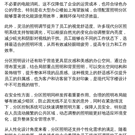
不必要的电能消耗。这不仅降低了企业的运营成本，也符合绿色办
公的理念。特别是在大型办公楼如上海望族城，合理配置照明分区
能够显著优化能源使用效率，兼顾环保与经济效益。
此外，灵活的照明调节提升了员工的视觉舒适度。许多现代分区照
明系统支持智能调光，可以根据自然光的变化自动调整室内亮度，
减少眩光和阴影对视线的干扰。员工能够在不同的工作状态下，选
择最适合的照明环境，从而有效减轻眼睛疲劳，提高专注力和工作
效率。
分区照明设计还有助于营造更具层次感和美感的办公空间。通过合
理布置光源，结合局部重点照明和背景照明，可以突出空间结构和
装饰细节，提升整体环境的品质感。这种视觉上的舒适感不仅提升
员工的归属感，也为客户和访客留下良好印象，是现代写字楼设计
中不可忽视的细节。
在安全性方面，分区照明同样发挥着重要作用。合理的照明布局能
够有效减少暗区，防止因光线不足引发的意外，同时在紧急情况
下，分区控制系统可以快速调整照明方案，保障人员安全。特别是
在人员流动频繁的公共区域，动态调整的照明能更好地适应环境变
化，提升整体安全管理水平。
从人性化设计角度来看，分区照明还支持个性化需求的满足。随着