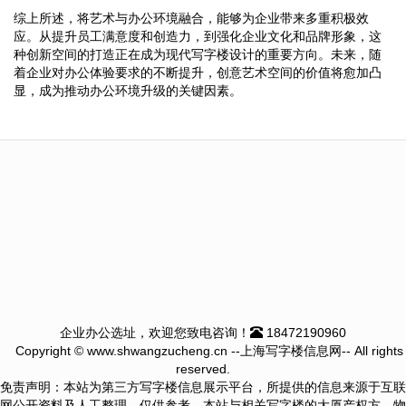
综上所述，将艺术与办公环境融合，能够为企业带来多重积极效
应。从提升员工满意度和创造力，到强化企业文化和品牌形象，这
种创新空间的打造正在成为现代写字楼设计的重要方向。未来，随
着企业对办公体验要求的不断提升，创意艺术空间的价值将愈加凸
显，成为推动办公环境升级的关键因素。
企业办公选址，欢迎您致电咨询！
18472190960
Copyright © www.shwangzucheng.cn --上海写字楼信息网-- All rights
reserved.
免责声明：本站为第三方写字楼信息展示平台，所提供的信息来源于互联
网公开资料及人工整理，仅供参考。本站与相关写字楼的大厦产权方、物