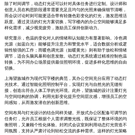
除了时间调节，动态灯光还可以针对具体任务进行定制。设计师和
创意人员在构思阶段通常需要充足且均匀的光照来确保细节清晰，
而会议讨论时则可能更适合带有轻微色彩变化的灯光，激发思维活
跃度。通过灵活的灯光方案切换，写字楼内的办公空间能够满足多
样化需求，减少视觉疲劳，激励员工保持创新动力。
研究显示，色温的变化对人的情绪和认知能力有显著影响。冷色调
光源（如蓝白光）能够提升注意力和警觉水平，适合数据分析或逻
辑性较强的工作；而暖色调光源（如暖黄光）则有助于放松和情绪
调节，适合头脑风暴和创意发散。动态灯光系统通过精准控制色温
转换，为不同办公场景提供最佳照明环境，促进多样化思维的自由
切换。
上海望族城作为现代写字楼的典范，其办公空间充分应用了动态灯
光技术。通过智能化照明控制平台，实现灯光与自然光的无缝衔
接，创造出符合人体工学的光环境。此外，望族城的设计注重灯光
与空间结构的协调，利用光影变化提升空间层次感，增强员工的空
间感知，从而激发潜在的创新思维。
空间布局与灯光设计的结合同样关键。开放式办公区配备可调节的
任务灯，允许员工根据个人需求调整光线，既保证了整体环境的均
衡照明，又兼顾个性化体验。封闭式会议室则利用动态灯光营造不
同氛围，支持从严肃讨论到轻松交流的多种需求。这样的灯光策略