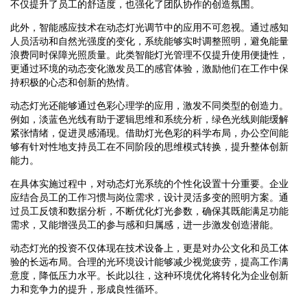
不仅提升了员工的舒适度，也强化了团队协作的创造氛围。
此外，智能感应技术在动态灯光调节中的应用不可忽视。通过感知
人员活动和自然光强度的变化，系统能够实时调整照明，避免能量
浪费同时保障光照质量。此类智能灯光管理不仅提升使用便捷性，
更通过环境的动态变化激发员工的感官体验，激励他们在工作中保
持积极的心态和创新的热情。
动态灯光还能够通过色彩心理学的应用，激发不同类型的创造力。
例如，淡蓝色光线有助于逻辑思维和系统分析，绿色光线则能缓解
紧张情绪，促进灵感涌现。借助灯光色彩的科学布局，办公空间能
够有针对性地支持员工在不同阶段的思维模式转换，提升整体创新
能力。
在具体实施过程中，对动态灯光系统的个性化设置十分重要。企业
应结合员工的工作习惯与岗位需求，设计灵活多变的照明方案。通
过员工反馈和数据分析，不断优化灯光参数，确保其既能满足功能
需求，又能增强员工的参与感和归属感，进一步激发创造潜能。
动态灯光的投资不仅体现在技术设备上，更是对办公文化和员工体
验的长远布局。合理的光环境设计能够减少视觉疲劳，提高工作满
意度，降低压力水平。长此以往，这种环境优化将转化为企业创新
力和竞争力的提升，形成良性循环。